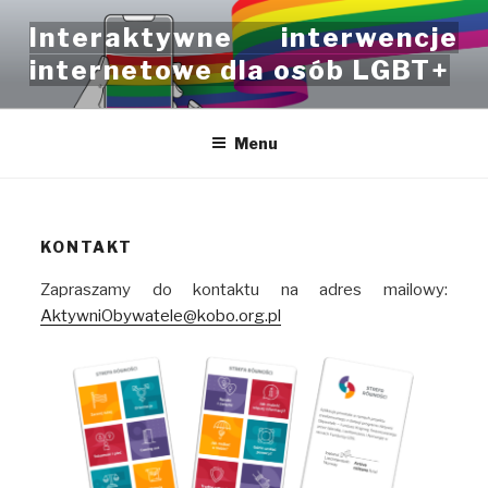
Przeskocz
Interaktywne interwencje
do
internetowe dla osób LGBT+
treści
Menu
KONTAKT
Zapraszamy do kontaktu na adres mailowy:
AktywniObywatele@kobo.org.pl